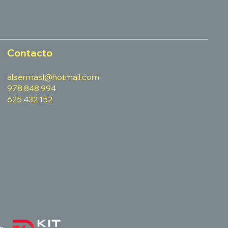
Contacto
alsermasl@hotmail.com
978 848 994
625 432 152